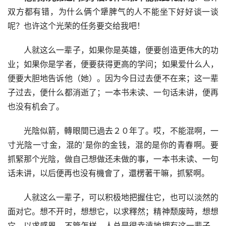
双方都有错，为什么俩个犟脾气的人不能坐下好好谈一谈
呢？也许这个光荣的任务要交给我吧！
人就这么一辈子，如果你是英雄，便要创造更伟大的功
业；如果你是学者，便要获得更高的学问；如果爱什么人，
便要大胆地告诉他（她）。因为今日过去便不在来；这一辈
子过去，便什么都消逝了；一本书未读、一句话未讲，便再
也没有机会了。
光陰似箭，轉眼間已過去２０年了。哎，不能混啊，一
寸光陰一寸金，混的’是你的金钱，混的是你的青春啊。要
抓緊那个光陰，做自己想做还未做的事，一本书未读、一句
话未讲，以后便再也没有機會了，還楞著干嘛，抓緊啊。
人就这么一辈子，可以积极地把握住它，也可以淡然的
面对它。想不开时，想想它，以求釋然；精神颓废時，想想
它，以求感恩。不管怎样，人总是很幸遠地拥有这一辈子，