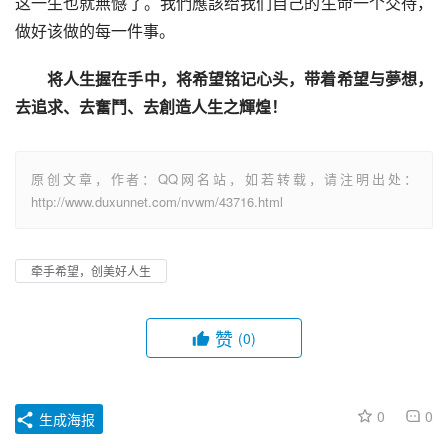
这一生也就無憾了。我們應該给我们自己的生命一个交待，
做好该做的每一件事。
将人生握在手中，将希望铭记心头，带着希望与夢想，
去追求、去奮鬥、去創造人生之輝煌！
原创文章，作者：QQ网名站，如若转载，请注明出处：
http://www.duxunnet.com/nvwm/43716.html
牵手希望，创美好人生
赞
(0)
0
0
生成海报