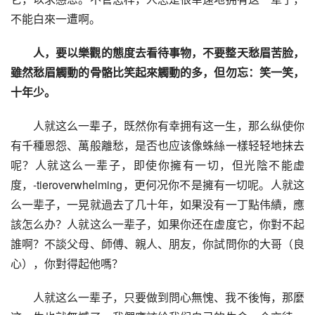
不能白來一遭啊。
人，要以樂觀的態度去看待事物，不要整天愁眉苦脸，
雖然愁眉觸動的骨骼比笑起來觸動的多，但勿忘：笑一笑，
十年少。
人就这么一辈子，既然你有幸拥有这一生，那么纵使你
有千種恩怨、萬般離愁，是否也应该像蛛絲一樣轻轻地抹去
呢？人就这么一辈子，即使你擁有一切，但光陰不能虚
度，-tieroverwhelming，更何况你不是擁有一切呢。人就这
么一辈子，一晃就過去了几十年，如果没有一丁點伟績，應
該怎么办？人就这么一辈子，如果你还在虚度它，你對不起
誰啊？不談父母、師傅、親人、朋友，你試問你的大哥（良
心），你對得起他嗎？
人就这么一辈子，只要做到問心無愧、我不後悔，那麼