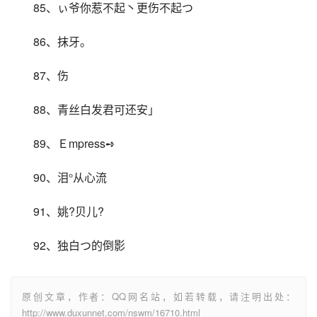
85、ぃ爷你惹不起丶更伤不起つ
86、抹牙。
87、伤
88、青丝白发君可还安」
89、Ｅmpress➺
90、泪°从心流
91、姚?贝儿?
92、独白つ的倒影
原创文章，作者：QQ网名站，如若转载，请注明出处：
http://www.duxunnet.com/nswm/16710.html