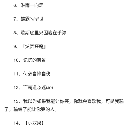
6、淋雨一向走
7、雄霸↘罕世
8、歇斯底里只因峩在乎沵-
9、『炫舞狂魔』
10、记忆的窗景 
11、何必自掩自伤
12、﹌霸道ふ迷меι
13、我以为如果我能让你笑，你就会喜欢我，可是我输
了，输给了能让你哭的人。
14、【ぃ双果】