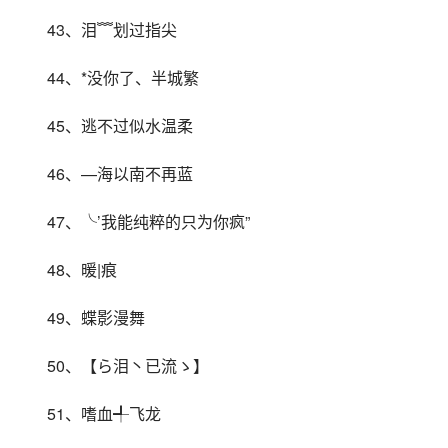
43、泪﹌划过指尖
44、*没你了、半城繁
45、逃不过似水温柔
46、—海以南不再蓝
47、╰’我能纯粹的只为你疯”
48、暖|痕
49、蝶影漫舞
50、【ら泪丶已流ゝ】
51、嗜血╃飞龙