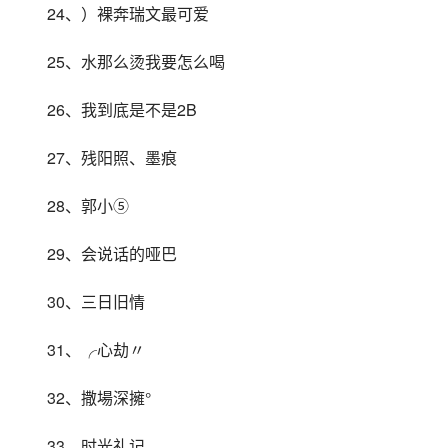
24、）裸奔瑞文最可爱
25、水那么烫我要怎么喝
26、我到底是不是2B
27、残阳照、墨痕
28、郭小⑤
29、会说话的哑巴
30、三日旧情
31、╭心劫〃
32、撒場深擁°
33、时光礼记