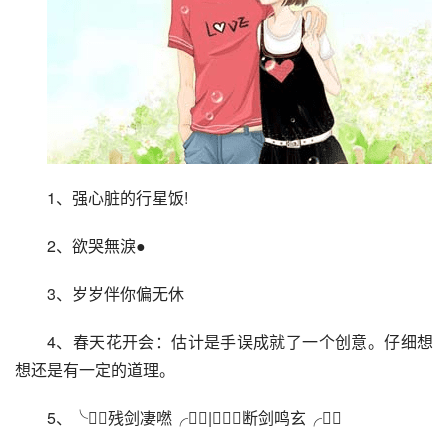
1、强心脏的行星饭!
2、欲哭無淚●
3、岁岁伴你偏无休
4、春天花开会：估计是手误成就了一个创意。仔细想
想还是有一定的道理。
5、╰╮残剑凄嘫╭╯|╰╮断剑鸣玄╭╯