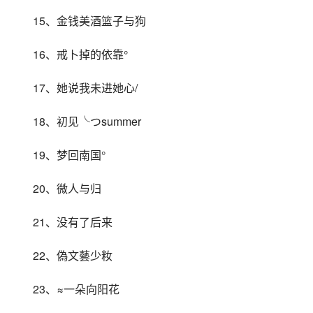
15、金钱美酒篮子与狗
16、戒卜掉的依靠°
17、她说我未进她心/
18、初见╰つsummer
19、梦回南国°
20、微人与归
21、没有了后来
22、偽文藝少籹
23、≈一朵向阳花