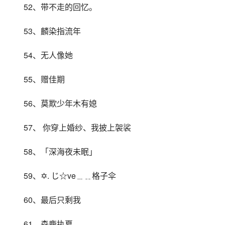
52、带不走的回忆。
53、麟染指流年
54、无人像她
55、赠佳期
56、莫欺少年木有媳
57、 你穿上婚纱、我披上袈裟
58、「深海夜未眠」
59、✡. じ☆ve﹍﹎格子伞
60、最后只剩我
61、森鹿执夏