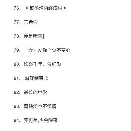
76、《 橘落淮南终成枳 》
77、言希◎
78、便是晴天‖
79、╰☆╮爱你╰つ不变心
80、妖祭千年、泣红颜
81、 游戏结束i 》
82、最长的电影
83、甯缺愛也不濫情
84、梦再美,也会醒来