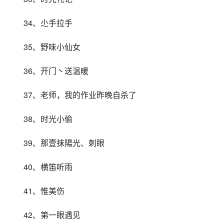
34、尐手拉手
35、野味小仙女
36、开门丶送温暖
37、老师，我的作业昨晚自杀了
38、时光小偷
39、那壹抹陽光、刺眼
40、横笛听雨
41、惟美伤
42、第一眼遇见