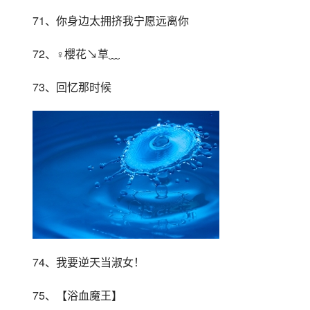
71、你身边太拥挤我宁愿远离你
72、♀櫻花↘草﹏
73、回忆那时候
74、我要逆天当淑女！
75、【浴血魔王】