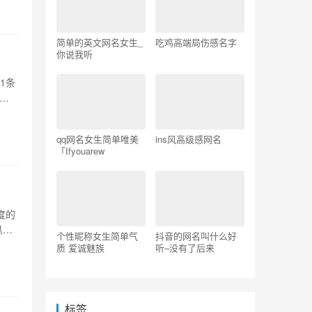
简单的英文网名女生_
吃鸡高端局伤感名字
你说我听
1条
各位
qq网名女生简单唯美
ins风高级感网名
「Ifyouarew
度的
瓜，
个性昵称女生简单气
抖音的网名叫什么好
质 爱诚魅族
听–没有了后来
标签