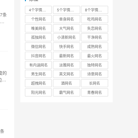
4个字情侣名
5个字情侣名
8个字情侣名
7条
个性网名
单身网名
吃鸡网名
也许
唯美网名
大气网名
失恋网名
孤独网名
小清新网名
干净网名
微信网名
快手网名
成熟网名
抖音网名
最新网名
最火网名
有内涵网名
淡雅网名
独特网名
度的
男生网名
英文网名
诗意网名
边的
超拽网名
酒网名
长网名
阳光网名
霸气网名
青春网名
5条
有