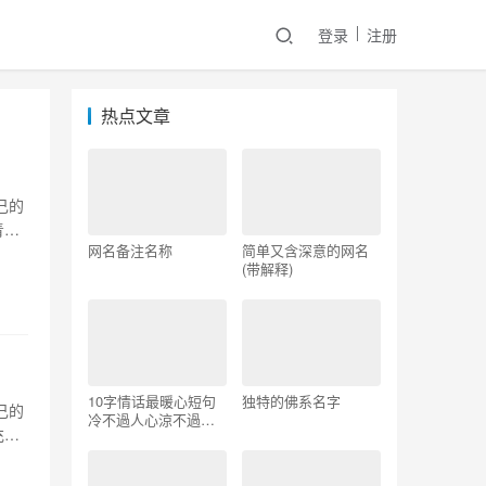
登录
注册
热点文章
己的
青春
网名备注名称
简单又含深意的网名
(带解释)
10字情话最暖心短句
独特的佛系名字
己的
冷不過人心涼不過人
充满
性