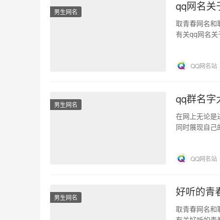
qq网名关
男生网名
取青春网名和
有关qq网名
就有你喜欢的
QQ网名站
qq群名
男生网名
在网上无论是
同时展现自己
独唱，只属，
QQ网名站
好听的青
男生网名
取青春网名和
有关好听的青