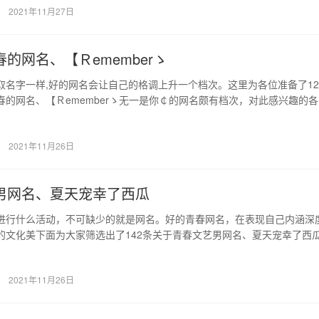
2021年11月27日
的网名、【Ｒememberゝ
取名字一样,好的网名会让自己的格调上升一个档次。这里为各位准备了12
春的网名、【Ｒememberゝ无一是你￠的网名颇有档次，对此感兴趣的
…
2021年11月26日
男网名、夏天宠幸了西瓜
进行什么活动，不可缺少的就是网名。好的青春网名，在表现自己内涵深
的文化美下面为大家筛选出了142条关于青春文艺男网名、夏天宠幸了西
筛选出…
2021年11月26日