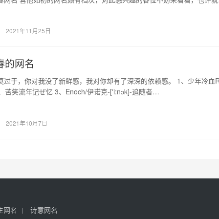
 1…
2021年11月25日
春的网名
莫过于，你对我没了新鲜感，我对你却有了深深的依赖感。 1、少年冷血R
 2、苦笑流年记ぜ忆 3、Enoch/伊诺克-['i:nɔk]-追随者…
2021年10月7日
生网名
诗意网名