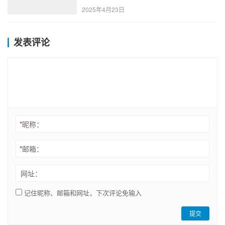
2025年4月23日
发表评论
*
昵称：
*
邮箱：
网址：
记住昵称、邮箱和网址，下次评论免输入
提交